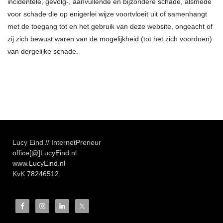
incidentele, gevolg-, aanvullende en bijzondere schade, alsmede
voor schade die op enigerlei wijze voortvloeit uit of samenhangt
met de toegang tot en het gebruik van deze website, ongeacht of
zij zich bewust waren van de mogelijkheid (tot het zich voordoen)
van dergelijke schade.
Lucy Eind // InternetPreneur
office[@]LucyEind.nl
www.LucyEind.nl
KvK
78246512