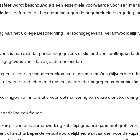
enssfeer wordt beschouwd als een essentiële voorwaarde voor een men
eder heeft recht op bescherming tegen de ongebreidelde vergaring, be
ing van het College Bescherming Persoonsgegevens, verantwoordelijk v
ns is bepaald dat persoonsgegevens uitsluitend voor welbepaalde d
onsgegevens voor de volgende doeleinden:
g en uitvoering van overeenkomsten tussen u en Ons (bijvoorbeeld bij
relevante producten en diensten, waaronder begrepen communicatie in 
verkrijgen van informatie voor optimalisering van onze dienstverlening 
fhandeling van fraude.
 zorg. Eventuele samenwerking zal altijd gepaard gaan met grote zorg 
 of slechts beperkte verantwoordelijkheid aanvaarden voor de wijze w